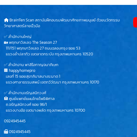
BrainTen Scan สถาบันฝึกอบรมพัฒนาศักยภาพมนุษย์ ด้วยนวัตกรรม
วิทยาศาสตร์ลายนิ้วมือ
✅ สำนักงานใหญ่
🏡 พฤกษาวิลเลจ The Season 27
111/151 พฤกษาวิลเลจ 27 ถนนฉลองกรุง ซอย 53
แขวงลำปลาทิว เขตลาดกระบัง กรุงเทพมหานคร 10520
✅ สำนักงาน พาสิโอกาญจนาภิเษก
🏢 happyhomepro
เลขที่ 15 ซอยสุขาภิบาลบางระมาด 1
แขวงศาลาธรรมสพน์ เขตทวีวัฒนา กรุงเทพมหานคร 10170
✅ สำนักงานจรัญสนิทวงศ์
🏥 ศูนย์แพทย์แผนไทยโพธิพิศาล
ถ.จรัญสนิทวงศ์ ซอย 96/1
แขวงบางอ้อ เขตบางพลัด กรุงเทพมหานคร 10700
0924945445
0924945445