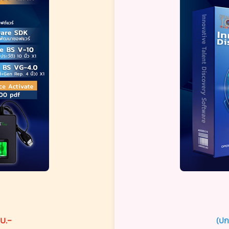
บ.-
(ปก