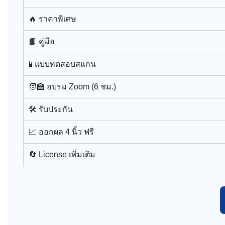
🔥 ราคาพิเศษ
📘 คู่มือ
🧪 แบบทดสอบสแกน
🧑‍🏫 อบรม Zoom (6 ชม.)
🛠 รับประกัน
📈 ออกผล 4 นิ้ว ฟรี
🔄 License เพิ่มเติม