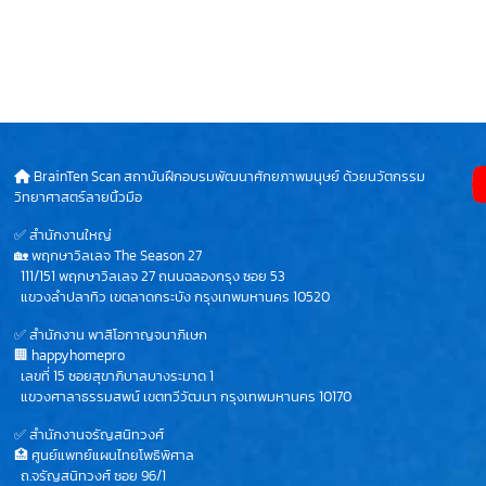
BrainTen Scan สถาบันฝึกอบรมพัฒนาศักยภาพมนุษย์ ด้วยนวัตกรรม
วิทยาศาสตร์ลายนิ้วมือ
✅ สำนักงานใหญ่
🏡 พฤกษาวิลเลจ The Season 27
111/151 พฤกษาวิลเลจ 27 ถนนฉลองกรุง ซอย 53
แขวงลำปลาทิว เขตลาดกระบัง กรุงเทพมหานคร 10520
✅ สำนักงาน พาสิโอกาญจนาภิเษก
🏢 happyhomepro
เลขที่ 15 ซอยสุขาภิบาลบางระมาด 1
แขวงศาลาธรรมสพน์ เขตทวีวัฒนา กรุงเทพมหานคร 10170
✅ สำนักงานจรัญสนิทวงศ์
🏥 ศูนย์แพทย์แผนไทยโพธิพิศาล
ถ.จรัญสนิทวงศ์ ซอย 96/1